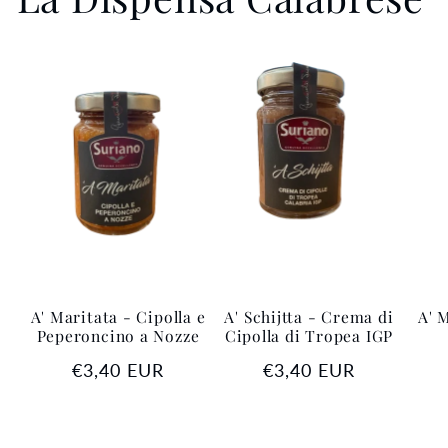
A' Maritata - Cipolla e
A' Schijtta - Crema di
A' 
Peperoncino a Nozze
Cipolla di Tropea IGP
Prezzo
€3,40 EUR
Prezzo
€3,40 EUR
di
di
listino
listino