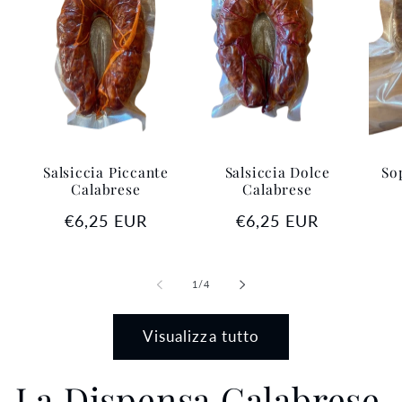
Salsiccia Piccante
Salsiccia Dolce
So
Calabrese
Calabrese
Prezzo
€6,25 EUR
Prezzo
€6,25 EUR
di
di
listino
listino
su
1
/
4
Visualizza tutto
La Dispensa Calabrese