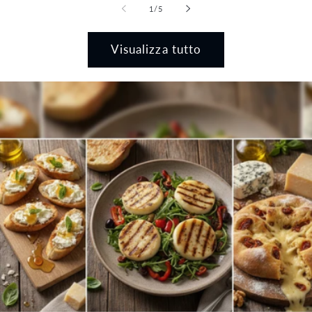
su
1
/
5
Visualizza tutto