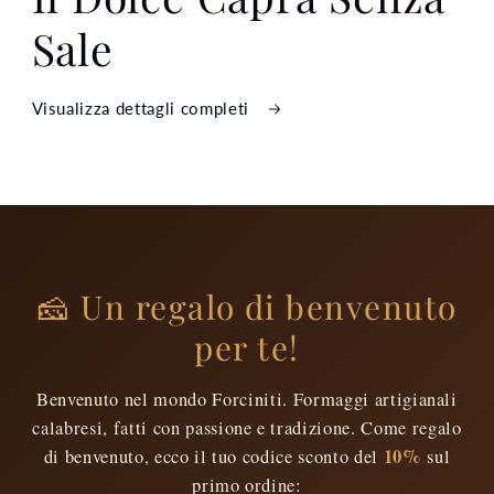
modale
Sale
Visualizza dettagli completi
🧀 Un regalo di benvenuto
per te!
Benvenuto nel mondo Forciniti. Formaggi artigianali
calabresi, fatti con passione e tradizione. Come regalo
10%
di benvenuto, ecco il tuo codice sconto del
sul
primo ordine: